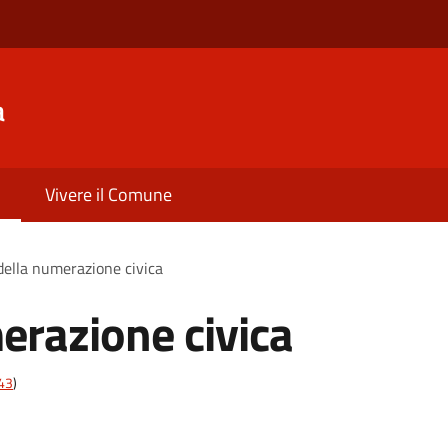
a
Vivere il Comune
 della numerazione civica
erazione civica
t43
)