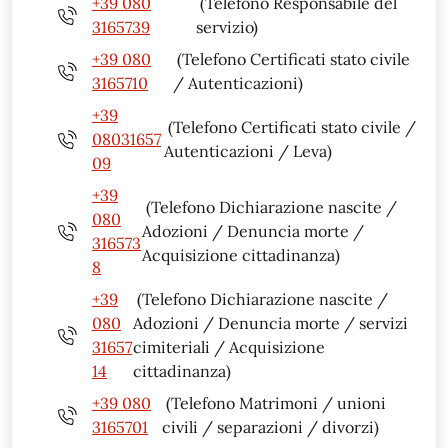
+39 080
(Telefono Responsabile del
3165739
servizio)
+39 080
(Telefono Certificati stato civile
3165710
/ Autenticazioni)
+39
(Telefono Certificati stato civile /
08031657
Autenticazioni / Leva)
09
+39
(Telefono Dichiarazione nascite /
080
Adozioni / Denuncia morte /
316573
Acquisizione cittadinanza)
8
+39
(Telefono Dichiarazione nascite /
080
Adozioni / Denuncia morte / servizi
31657
cimiteriali / Acquisizione
14
cittadinanza)
+39 080
(Telefono Matrimoni / unioni
3165701
civili / separazioni / divorzi)