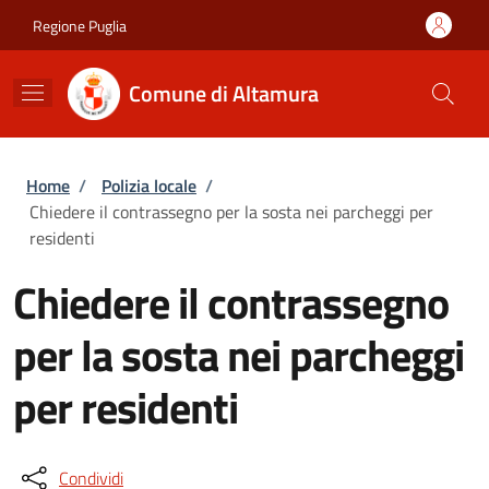
Salta al contenuto principale
Skip to footer content
Regione Puglia
Comune di Altamura
Briciole di pane
Home
/
Polizia locale
/
Chiedere il contrassegno per la sosta nei parcheggi per
residenti
Chiedere il contrassegno
per la sosta nei parcheggi
per residenti
Condividi