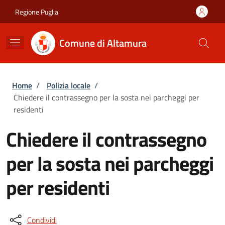
Salta al contenuto principale
Skip to footer content
Regione Puglia
Comune di Altamura
Briciole di pane
Home
/
Polizia locale
/
Chiedere il contrassegno per la sosta nei parcheggi per
residenti
Chiedere il contrassegno
per la sosta nei parcheggi
per residenti
Condividi