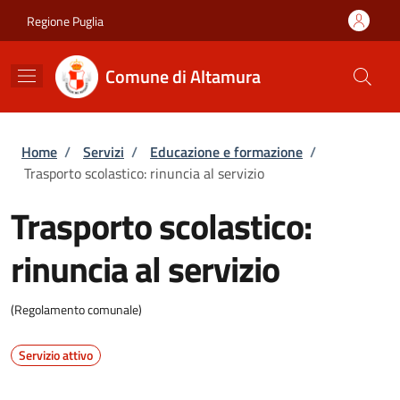
Salta al contenuto principale
Skip to footer content
Regione Puglia
Comune di Altamura
Briciole di pane
Home
/
Servizi
/
Educazione e formazione
/
Trasporto scolastico: rinuncia al servizio
Trasporto scolastico:
rinuncia al servizio
(Regolamento comunale)
Servizio attivo