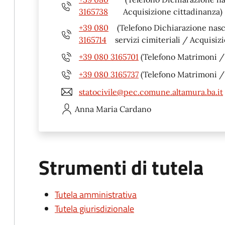
3165738
Acquisizione cittadinanza)
+39 080
(Telefono Dichiarazione nas
3165714
servizi cimiteriali / Acquisiz
+39 080 3165701
(Telefono Matrimoni / u
+39 080 3165737
(Telefono Matrimoni / u
statocivile@pec.comune.altamura.ba.it
Anna Maria
Cardano
Strumenti di tutela
Tutela amministrativa
Tutela giurisdizionale