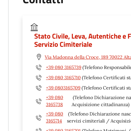
Stato Civile, Leva, Autentiche e
Servizio Cimiteriale
Via Madonna della Croce, 189 70022 Alt
+39 080 3165739
(Telefono Responsabile
+39 080 3165710
(Telefono Certificati st
+39 0803165709
(Telefono Certificati st
+39 080
(Telefono Dichiarazione n
3165738
Acquisizione cittadinanza)
+39 080
(Telefono Dichiarazione nas
3165714
servizi cimiteriali / Acquisiz
+39 080 3165701
(Telefono Matrimoni / u