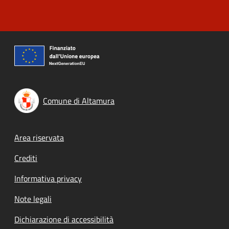
Comune di Altamura
Footer menu
Area riservata
Crediti
Informativa privacy
Note legali
Dichiarazione di accessibilità