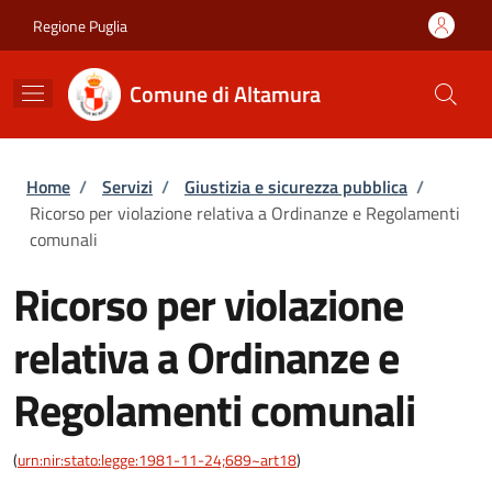
Salta al contenuto principale
Skip to footer content
Regione Puglia
Comune di Altamura
Briciole di pane
Home
/
Servizi
/
Giustizia e sicurezza pubblica
/
Ricorso per violazione relativa a Ordinanze e Regolamenti
comunali
Ricorso per violazione
relativa a Ordinanze e
Regolamenti comunali
(
urn:nir:stato:legge:1981-11-24;689~art18
)