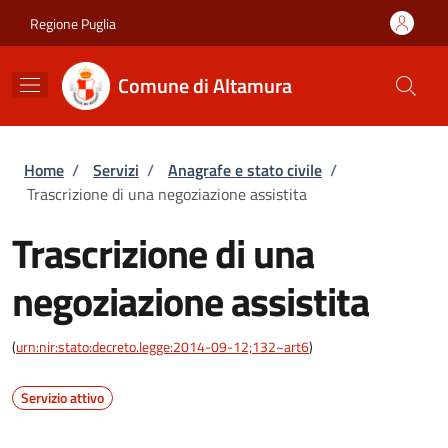
Salta al contenuto principale
Skip to footer content
Regione Puglia
Comune di Altamura
Briciole di pane
Home
/
Servizi
/
Anagrafe e stato civile
/
Trascrizione di una negoziazione assistita
Trascrizione di una
negoziazione assistita
(
urn:nir:stato:decreto.legge:2014-09-12;132~art6
)
Servizio attivo