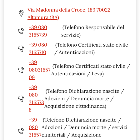
Via Madonna della Croce, 189 70022
Altamura (BA)
+39 080
(Telefono Responsabile del
3165739
servizio)
+39 080
(Telefono Certificati stato civile
3165710
/ Autenticazioni)
+39
(Telefono Certificati stato civile /
08031657
Autenticazioni / Leva)
09
+39
(Telefono Dichiarazione nascite /
080
Adozioni / Denuncia morte /
316573
Acquisizione cittadinanza)
8
+39
(Telefono Dichiarazione nascite /
080
Adozioni / Denuncia morte / servizi
31657
cimiteriali / Acquisizione