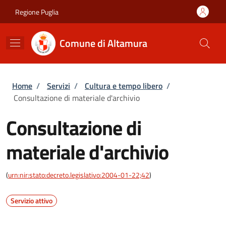
Salta al contenuto principale
Skip to footer content
Regione Puglia
Comune di Altamura
Briciole di pane
Home
/
Servizi
/
Cultura e tempo libero
/
Consultazione di materiale d'archivio
Consultazione di
materiale d'archivio
(
urn:nir:stato:decreto.legislativo:2004-01-22;42
)
Servizio attivo