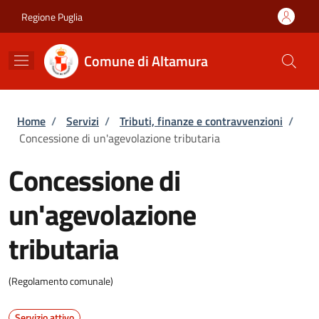
Salta al contenuto principale
Skip to footer content
Regione Puglia
Comune di Altamura
Briciole di pane
Home
/
Servizi
/
Tributi, finanze e contravvenzioni
/
Concessione di un'agevolazione tributaria
Concessione di
un'agevolazione
tributaria
(Regolamento comunale)
Servizio attivo