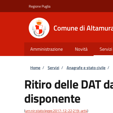
Salta al contenuto principale
Skip to footer content
Regione Puglia
Comune di Altamur
Amministrazione
Novità
Servizi
Briciole di pane
Home
/
Servizi
/
Anagrafe e stato civile
/
Ritiro delle DAT d
disponente
(
urn:nir:stato:legge:2017-12-22;219~art4
)