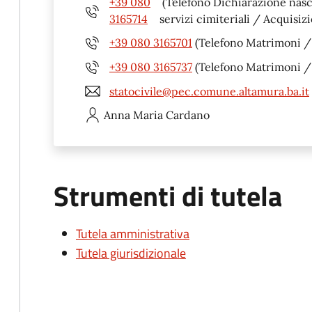
+39 080
(Telefono Dichiarazione nas
3165714
servizi cimiteriali / Acquisiz
+39 080 3165701
(Telefono Matrimoni / u
+39 080 3165737
(Telefono Matrimoni / u
statocivile@pec.comune.altamura.ba.it
Anna Maria
Cardano
Strumenti di tutela
Tutela amministrativa
Tutela giurisdizionale