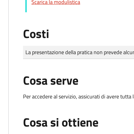
Scarica la modulistica
Costi
Tipo di pagamento
Importo
La presentazione della pratica non prevede al
Cosa serve
Per accedere al servizio, assicurati di avere tutt
Cosa si ottiene