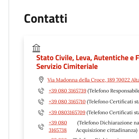
Contatti
Stato Civile, Leva, Autentiche e
Servizio Cimiteriale
Via Madonna della Croce, 189 70022 Alt
+39 080 3165739
(Telefono Responsabile
+39 080 3165710
(Telefono Certificati st
+39 0803165709
(Telefono Certificati st
+39 080
(Telefono Dichiarazione n
3165738
Acquisizione cittadinanza)