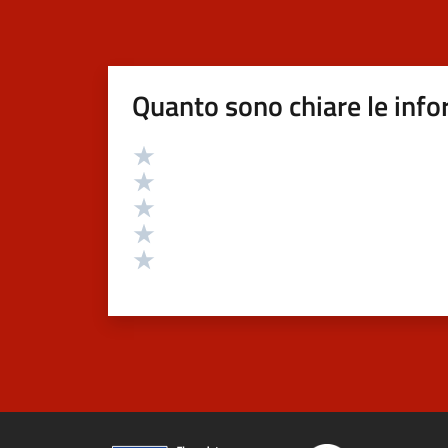
Quanto sono chiare le info
Valutazione
Valuta 5 stelle su 5
Valuta 4 stelle su 5
Valuta 3 stelle su 5
Valuta 2 stelle su 5
Valuta 1 stelle su 5