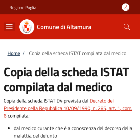
Salta al contenuto principale
Skip to footer content
Regione Puglia
Comune di Altamura
Briciole di pane
Home
/
Copia della scheda ISTAT compilata dal medico
Copia della scheda ISTAT
compilata dal medico
Copia della scheda ISTAT D4 prevista dal
Decreto del
Presidente della Repubblica 10/09/1990, n. 285, art. 1, com.
6
compilata:
dal medico curante che è a conoscenza del decorso della
malattia del defunto