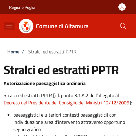
Salta al contenuto principale
Skip to footer content
Regione Puglia
Comune di Altamura
Briciole di pane
Home
/
Stralci ed estratti PPTR
Stralci ed estratti PPTR
Autorizzazione paesaggistica ordinaria
Stralci ed estratti PPTR [rif. punto 3.1.A.2 dell’allegato al
Decreto del Presidente del Consiglio dei Ministri 12/12/2005
]:
paesaggistici e ulteriori contesti paesaggistici) con
individuazione area d’intervento attraverso opportuno
segno grafico