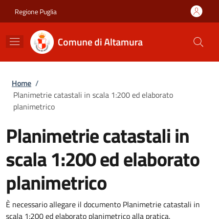
Salta al contenuto principale
Skip to footer content
Regione Puglia
Comune di Altamura
Briciole di pane
Home
/
Planimetrie catastali in scala 1:200 ed elaborato
planimetrico
Planimetrie catastali in
scala 1:200 ed elaborato
planimetrico
È necessario allegare il documento Planimetrie catastali in
scala 1:200 ed elaborato planimetrico alla pratica.