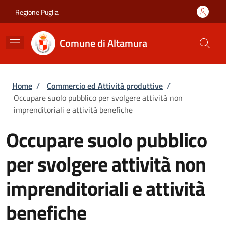
Salta al contenuto principale
Skip to footer content
Regione Puglia
Comune di Altamura
Briciole di pane
Home
/
Commercio ed Attività produttive
/
Occupare suolo pubblico per svolgere attività non
imprenditoriali e attività benefiche
Occupare suolo pubblico
per svolgere attività non
imprenditoriali e attività
benefiche