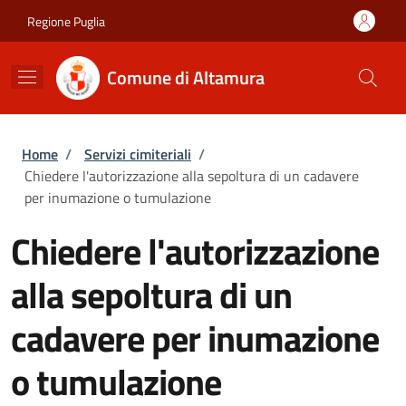
Salta al contenuto principale
Skip to footer content
Regione Puglia
Comune di Altamura
Briciole di pane
Home
/
Servizi cimiteriali
/
Chiedere l'autorizzazione alla sepoltura di un cadavere
per inumazione o tumulazione
Chiedere l'autorizzazione
alla sepoltura di un
cadavere per inumazione
o tumulazione