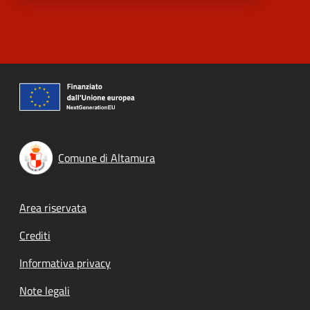
Comune di Altamura
Footer menu
Area riservata
Crediti
Informativa privacy
Note legali