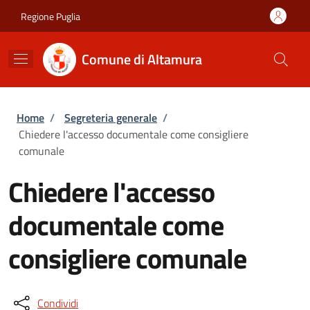
Salta al contenuto principale
Skip to footer content
Regione Puglia
Comune di Altamura
Briciole di pane
Home
/
Segreteria generale
/
Chiedere l'accesso documentale come consigliere
comunale
Chiedere l'accesso
documentale come
consigliere comunale
Condividi