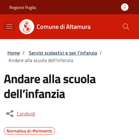
Salta al contenuto principale
Skip to footer content
Regione Puglia
Comune di Altamura
Briciole di pane
Home
/
Servizi scolastici e per l'infanzia
/
Andare alla scuola dell’infanzia
Andare alla scuola
dell’infanzia
Condividi
Normativa di riferimento