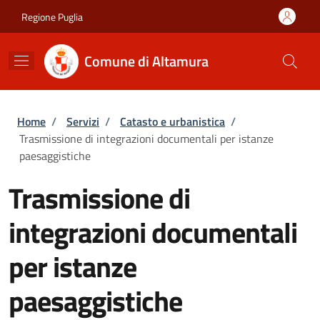
Salta al contenuto principale
Skip to footer content
Regione Puglia
Comune di Altamura
Briciole di pane
Home
/
Servizi
/
Catasto e urbanistica
/
Trasmissione di integrazioni documentali per istanze
paesaggistiche
Trasmissione di
integrazioni documentali
per istanze
paesaggistiche