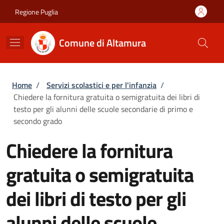
Salta al contenuto principale
Skip to footer content
Regione Puglia
Comune di Altamura
Briciole di pane
Home
/
Servizi scolastici e per l'infanzia
/
Chiedere la fornitura gratuita o semigratuita dei libri di
testo per gli alunni delle scuole secondarie di primo e
secondo grado
Chiedere la fornitura
gratuita o semigratuita
dei libri di testo per gli
alunni delle scuole