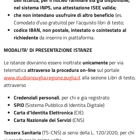
dell’istanza, per il nucleo familiare sia gia disponibile,
nel sistema INPS, una attestazione ISEE valida;
che non intendano usufruire di altro beneficio
(es.
Comodato d’uso gratuito) per l’acquisto libri di testo;
codice IBAN, non postale, intestato o cointestato al
richiedente
da inserire in piattaforma.
MODALITA' DI PRESENTAZIONE ISTANZE
Le istanze dovranno essere inoltrate
unicamente
per via
telematica
attraverso la procedura on-line
sul portale
www.studioinpuglia.regione.puglia.it
alla sezione Libri di testo,
attraverso
Credenziali personali
, per chi e gia registrato
SPID
(Sistema Pubblico di Identita Digitale)
Carta d’Identita Elettronica
(CIE)
Carta Nazionale dei Servizi
(CNS)
Tessera Sanitaria
(TS-CNS) ai sensi della L. 120/2020, per chi